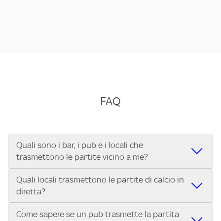
FAQ
Quali sono i bar, i pub e i locali che
trasmettono le partite vicino a me?
Quali locali trasmettono le partite di calcio in
Se cerchi un bar, pub, ristorante o locale vicino a te per
diretta?
vedere le partite di Serie A ENILIVE, la Serie C Sky Wifi, la
UEFA Champions League, la UEFA Europa League, la UEFA
Come sapere se un pub trasmette la partita
Vuoi sapere quali bar, pub o ristoranti mostrano le partite
Conference League, il Tennis, la Formula 1®, la MotoGP™ e