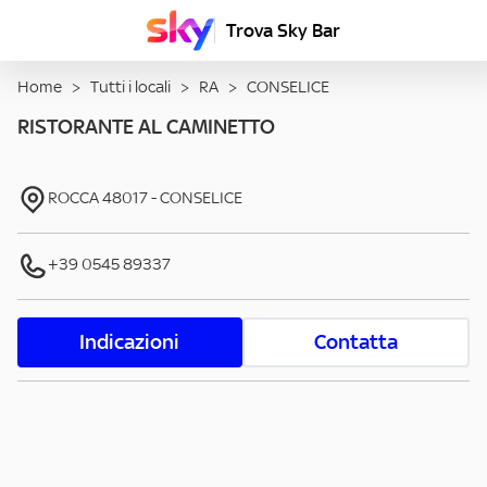
Trova Sky Bar
Home
>
Tutti i locali
>
RA
>
CONSELICE
RISTORANTE AL CAMINETTO
ROCCA
48017
-
CONSELICE
+39 0545 89337
Indicazioni
Contatta