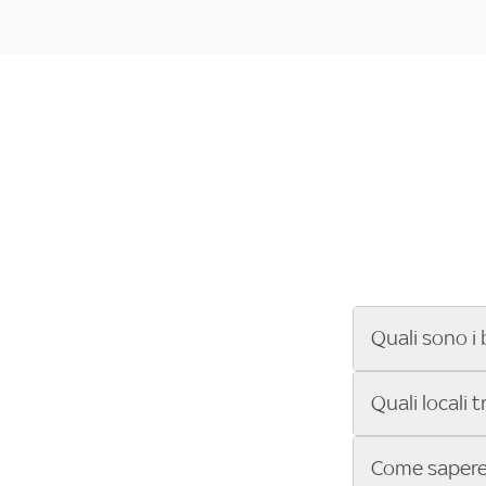
Quali sono i 
Se cerchi un ba
Quali locali 
ENILIVE, la Se
Conference Lea
Vuoi sapere qu
Come sapere 
Sky Bar ti aiut