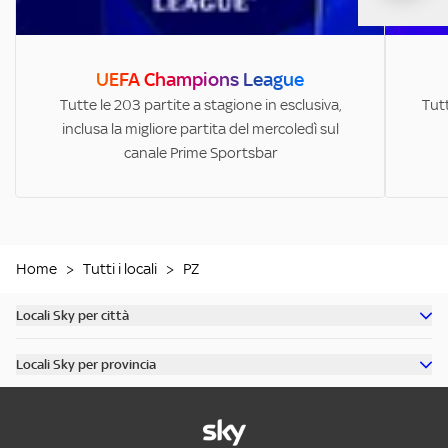
UEFA Champions League
Tutte le 203 partite a stagione in esclusiva,
Tutt
inclusa la migliore partita del mercoledì sul
canale Prime Sportsbar
Home
>
Tutti i locali
>
PZ
Locali Sky per città
Scopri tutti i bar di Milano
Locali Sky per provincia
Scopri tutti i bar di Roma
Scopri tutti i bar in provincia di Milano
Scopri tutti i bar di Torino
Scopri tutti i bar in provincia di Roma
Scopri tutti i bar di Napoli