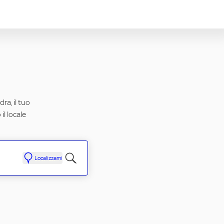
ra, il tuo
il locale
Localizzami