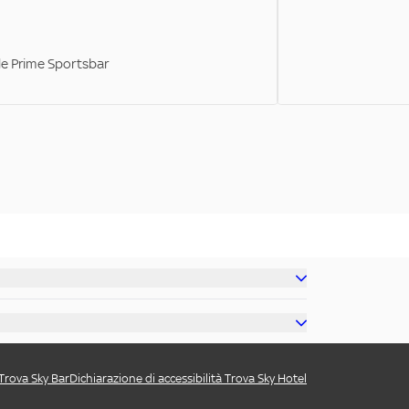
ale Prime Sportsbar
 Trova Sky Bar
Dichiarazione di accessibilità Trova Sky Hotel