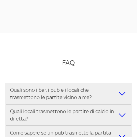
FAQ
Quali sono i bar, i pub e i locali che
trasmettono le partite vicino a me?
Quali locali trasmettono le partite di calcio in
Se cerchi un bar, pub, ristorante o locale vicino a te per
diretta?
vedere le partite di Serie A ENILIVE, la Serie C Sky Wifi, la
UEFA Champions League, la UEFA Europa League, la UEFA
Come sapere se un pub trasmette la partita
Vuoi sapere quali bar, pub o ristoranti mostrano le partite
Conference League, il Tennis, la Formula 1®, la MotoGP™ e