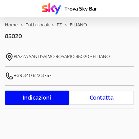
Trova Sky Bar
Home
>
Tutti i locali
>
PZ
>
FILIANO
85020
PIAZZA SANTISSIMO ROSARIO
85020
-
FILIANO
+39 340 522 3757
Indicazioni
Contatta