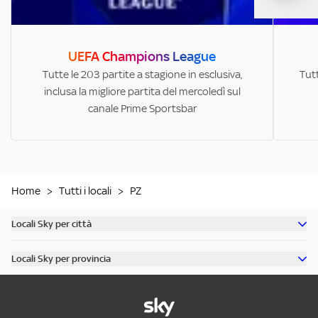
UEFA Champions League
Tutte le 203 partite a stagione in esclusiva,
Tutt
inclusa la migliore partita del mercoledì sul
canale Prime Sportsbar
Home
>
Tutti i locali
>
PZ
Locali Sky per città
Scopri tutti i bar di Milano
Locali Sky per provincia
Scopri tutti i bar di Roma
Scopri tutti i bar in provincia di Milano
Scopri tutti i bar di Torino
Scopri tutti i bar in provincia di Roma
Scopri tutti i bar di Napoli