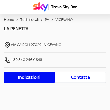
Trova Sky Bar
Home
>
Tutti i locali
>
PV
>
VIGEVANO
LA PENETTA
VIA CAIROLI
27029
-
VIGEVANO
+39 340 246 0643
Indicazioni
Contatta