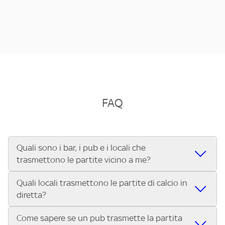
FAQ
Quali sono i bar, i pub e i locali che
trasmettono le partite vicino a me?
Quali locali trasmettono le partite di calcio in
Se cerchi un bar, pub, ristorante o locale vicino a te per
diretta?
vedere le partite di Serie A ENILIVE, la Serie C Sky Wifi, la
UEFA Champions League, la UEFA Europa League, la UEFA
Come sapere se un pub trasmette la partita
Vuoi sapere quali bar, pub o ristoranti mostrano le partite
Conference League, il Tennis, la Formula 1®, la MotoGP™ e