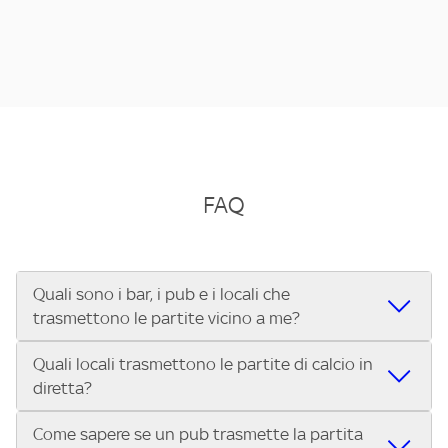
FAQ
Quali sono i bar, i pub e i locali che
trasmettono le partite vicino a me?
Quali locali trasmettono le partite di calcio in
Se cerchi un bar, pub, ristorante o locale vicino a te per
diretta?
vedere le partite di Serie A ENILIVE, la Serie C Sky Wifi, la
UEFA Champions League, la UEFA Europa League, la UEFA
Come sapere se un pub trasmette la partita
Vuoi sapere quali bar, pub o ristoranti mostrano le partite
Conference League, il Tennis, la Formula 1®, la MotoGP™ e