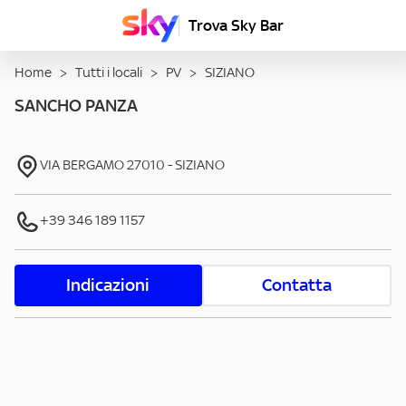
Trova Sky Bar
Home
>
Tutti i locali
>
PV
>
SIZIANO
SANCHO PANZA
VIA BERGAMO
27010
-
SIZIANO
+39 346 189 1157
Indicazioni
Contatta