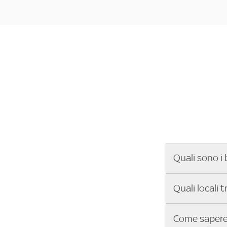
Quali sono i 
Se cerchi un ba
Quali locali 
ENILIVE, la Se
Conference Lea
Vuoi sapere qu
Come sapere 
Sky Bar ti aiut