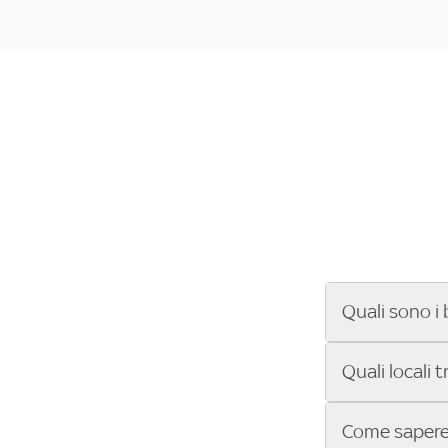
Quali sono i 
Se cerchi un ba
Quali locali 
ENILIVE, la Se
Conference Lea
Vuoi sapere qu
Come sapere 
Sky Bar ti aiut