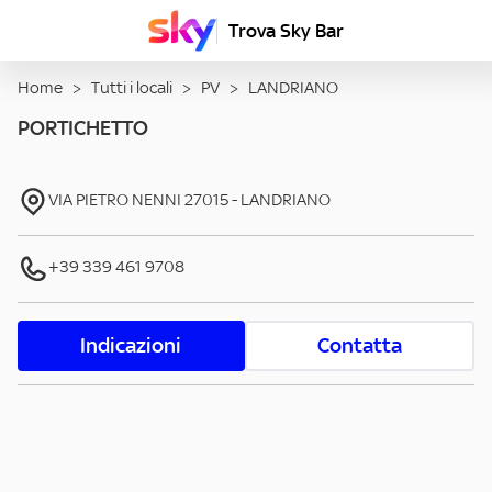
Trova Sky Bar
Home
>
Tutti i locali
>
PV
>
LANDRIANO
PORTICHETTO
VIA PIETRO NENNI
27015
-
LANDRIANO
+39 339 461 9708
Indicazioni
Contatta