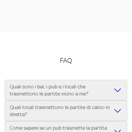
FAQ
Quali sono i bar, i pub e i locali che
trasmettono le partite vicino a me?
Quali locali trasmettono le partite di calcio in
Se cerchi un bar, pub, ristorante o locale vicino a te per
diretta?
vedere le partite di Serie A ENILIVE, la Serie C Sky Wifi, la
UEFA Champions League, la UEFA Europa League, la UEFA
Come sapere se un pub trasmette la partita
Vuoi sapere quali bar, pub o ristoranti mostrano le partite
Conference League, il Tennis, la Formula 1®, la MotoGP™ e