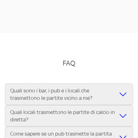
FAQ
Quali sono i bar, i pub e i locali che
trasmettono le partite vicino a me?
Quali locali trasmettono le partite di calcio in
Se cerchi un bar, pub, ristorante o locale vicino a te per
diretta?
vedere le partite di Serie A ENILIVE, la Serie C Sky Wifi, la
UEFA Champions League, la UEFA Europa League, la UEFA
Come sapere se un pub trasmette la partita
Vuoi sapere quali bar, pub o ristoranti mostrano le partite
Conference League, il Tennis, la Formula 1®, la MotoGP™ e