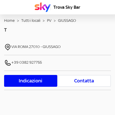
Trova Sky Bar
Home
>
Tutti i locali
>
PV
>
GIUSSAGO
T
VIA ROMA
27010
-
GIUSSAGO
+39 0382 927755
Indicazioni
Contatta