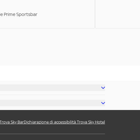
ale Prime Sportsbar
 Trova Sky Bar
Dichiarazione di accessibilità Trova Sky Hotel