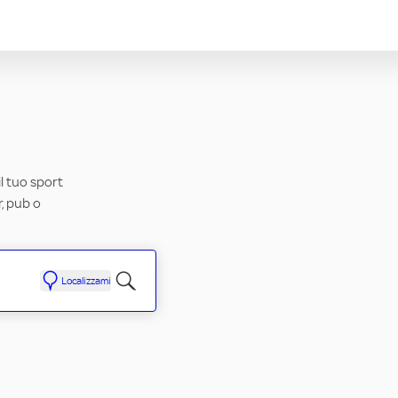
il tuo sport
r, pub o
Localizzami