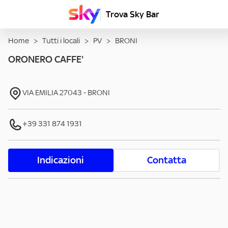
Trova Sky Bar
Home
>
Tutti i locali
>
PV
>
BRONI
ORONERO CAFFE'
VIA EMILIA
27043
-
BRONI
+39 331 874 1931
Indicazioni
Contatta