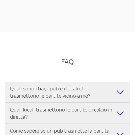
FAQ
Quali sono i bar, i pub e i locali che
trasmettono le partite vicino a me?
Quali locali trasmettono le partite di calcio in
Se cerchi un bar, pub, ristorante o locale vicino a te per
diretta?
vedere le partite di Serie A ENILIVE, la Serie C Sky Wifi, la
UEFA Champions League, la UEFA Europa League, la UEFA
Come sapere se un pub trasmette la partita
Vuoi sapere quali bar, pub o ristoranti mostrano le partite
Conference League, il Tennis, la Formula 1®, la MotoGP™ e