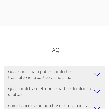
FAQ
Quali sono i bar, i pub e i locali che
trasmettono le partite vicino a me?
Quali locali trasmettono le partite di calcio in
Se cerchi un bar, pub, ristorante o locale vicino a te per
diretta?
vedere le partite di Serie A ENILIVE, la Serie C Sky Wifi, la
UEFA Champions League, la UEFA Europa League, la UEFA
Come sapere se un pub trasmette la partita
Vuoi sapere quali bar, pub o ristoranti mostrano le partite
Conference League, il Tennis, la Formula 1®, la MotoGP™ e