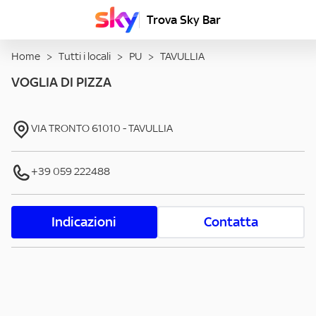
Trova Sky Bar
Home
>
Tutti i locali
>
PU
>
TAVULLIA
VOGLIA DI PIZZA
VIA TRONTO
61010
-
TAVULLIA
+39 059 222488
Indicazioni
Contatta