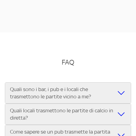
FAQ
Quali sono i bar, i pub e i locali che
trasmettono le partite vicino a me?
Quali locali trasmettono le partite di calcio in
Se cerchi un bar, pub, ristorante o locale vicino a te per
diretta?
vedere le partite di Serie A ENILIVE, la Serie C Sky Wifi, la
UEFA Champions League, la UEFA Europa League, la UEFA
Come sapere se un pub trasmette la partita
Vuoi sapere quali bar, pub o ristoranti mostrano le partite
Conference League, il Tennis, la Formula 1®, la MotoGP™ e