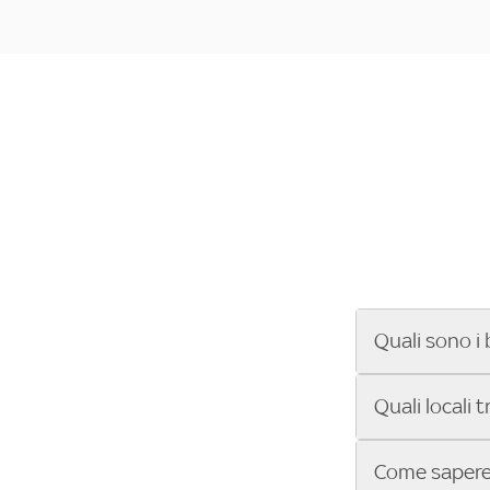
Quali sono i 
Se cerchi un ba
Quali locali 
ENILIVE, la Se
Conference Lea
Vuoi sapere qu
Come sapere 
Sky Bar ti aiut