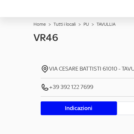
Home
>
Tutti i locali
>
PU
>
TAVULLIA
VR46
VIA CESARE BATTISTI
61010
-
TAVU
+39 392 122 7699
Indicazioni