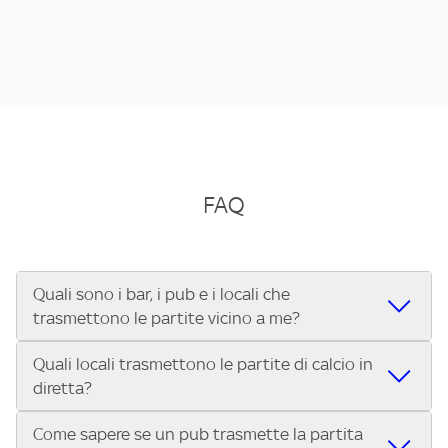
FAQ
Quali sono i bar, i pub e i locali che
trasmettono le partite vicino a me?
Quali locali trasmettono le partite di calcio in
Se cerchi un bar, pub, ristorante o locale vicino a te per
diretta?
vedere le partite di Serie A ENILIVE, la Serie C Sky Wifi, la
UEFA Champions League, la UEFA Europa League, la UEFA
Come sapere se un pub trasmette la partita
Vuoi sapere quali bar, pub o ristoranti mostrano le partite
Conference League, il Tennis, la Formula 1®, la MotoGP™ e