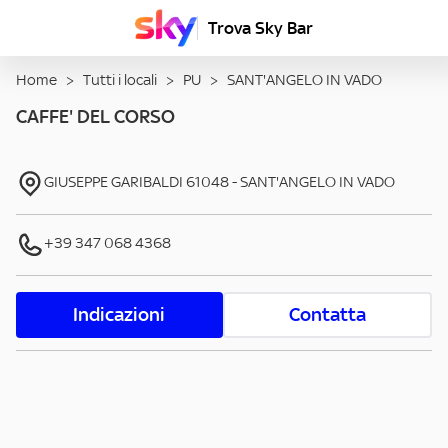
Trova Sky Bar
Home
>
Tutti i locali
>
PU
>
SANT'ANGELO IN VADO
CAFFE' DEL CORSO
GIUSEPPE GARIBALDI
61048
-
SANT'ANGELO IN VADO
+39 347 068 4368
Indicazioni
Contatta