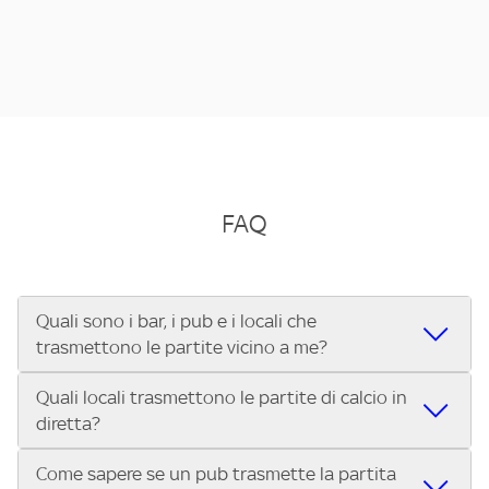
FAQ
Quali sono i bar, i pub e i locali che
trasmettono le partite vicino a me?
Quali locali trasmettono le partite di calcio in
Se cerchi un bar, pub, ristorante o locale vicino a te per
diretta?
vedere le partite di Serie A ENILIVE, la Serie C Sky Wifi, la
UEFA Champions League, la UEFA Europa League, la UEFA
Come sapere se un pub trasmette la partita
Vuoi sapere quali bar, pub o ristoranti mostrano le partite
Conference League, il Tennis, la Formula 1®, la MotoGP™ e