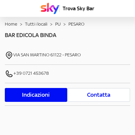
Trova Sky Bar
Home
>
Tutti i locali
>
PU
>
PESARO
BAR EDICOLA BINDA
VIA SAN MARTINO
61122
-
PESARO
+39 0721 453678
Indicazioni
Contatta