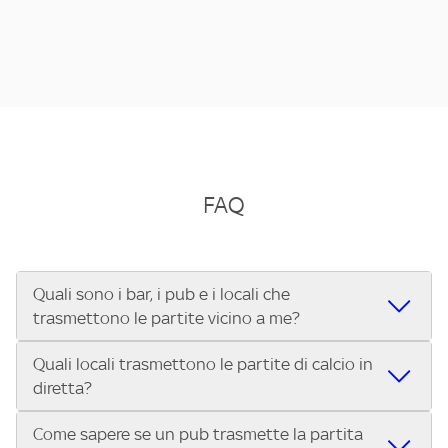
FAQ
Quali sono i bar, i pub e i locali che
trasmettono le partite vicino a me?
Quali locali trasmettono le partite di calcio in
Se cerchi un bar, pub, ristorante o locale vicino a te per
diretta?
vedere le partite di Serie A ENILIVE, la Serie C Sky Wifi, la
UEFA Champions League, la UEFA Europa League, la UEFA
Come sapere se un pub trasmette la partita
Vuoi sapere quali bar, pub o ristoranti mostrano le partite
Conference League, il Tennis, la Formula 1®, la MotoGP™ e