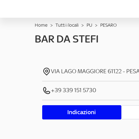
Home
>
Tutti i locali
>
PU
>
PESARO
BAR DA STEFI
VIA LAGO MAGGIORE
61122
-
PES
+39 339 151 5730
Indicazioni