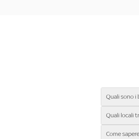
Quali sono i 
Se cerchi un ba
Quali locali 
ENILIVE, la Se
Conference Lea
Vuoi sapere qu
Come sapere 
Sky Bar ti aiut