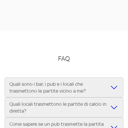
FAQ
Quali sono i bar, i pub e i locali che
trasmettono le partite vicino a me?
Quali locali trasmettono le partite di calcio in
Se cerchi un bar, pub, ristorante o locale vicino a te per
diretta?
vedere le partite di Serie A ENILIVE, la Serie C Sky Wifi, la
UEFA Champions League, la UEFA Europa League, la UEFA
Come sapere se un pub trasmette la partita
Vuoi sapere quali bar, pub o ristoranti mostrano le partite
Conference League, il Tennis, la Formula 1®, la MotoGP™ e