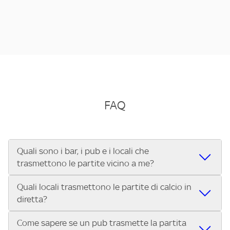
FAQ
Quali sono i bar, i pub e i locali che
trasmettono le partite vicino a me?
Quali locali trasmettono le partite di calcio in
Se cerchi un bar, pub, ristorante o locale vicino a te per
diretta?
vedere le partite di Serie A ENILIVE, la Serie C Sky Wifi, la
UEFA Champions League, la UEFA Europa League, la UEFA
Come sapere se un pub trasmette la partita
Vuoi sapere quali bar, pub o ristoranti mostrano le partite
Conference League, il Tennis, la Formula 1®, la MotoGP™ e