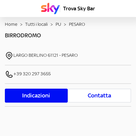
Trova Sky Bar
Home
>
Tutti i locali
>
PU
>
PESARO
BIRRODROMO
LARGO BERLINO
61121
-
PESARO
+39 320 297 3655
Indicazioni
Contatta