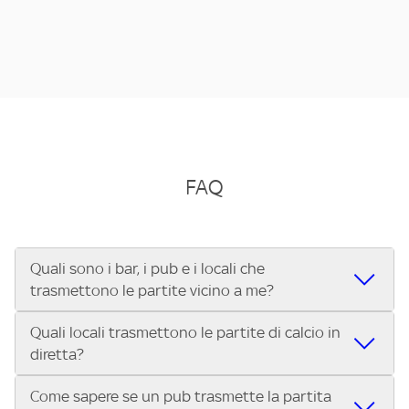
FAQ
Quali sono i bar, i pub e i locali che
trasmettono le partite vicino a me?
Quali locali trasmettono le partite di calcio in
Se cerchi un bar, pub, ristorante o locale vicino a te per
diretta?
vedere le partite di Serie A ENILIVE, la Serie C Sky Wifi, la
UEFA Champions League, la UEFA Europa League, la UEFA
Come sapere se un pub trasmette la partita
Vuoi sapere quali bar, pub o ristoranti mostrano le partite
Conference League, il Tennis, la Formula 1®, la MotoGP™ e