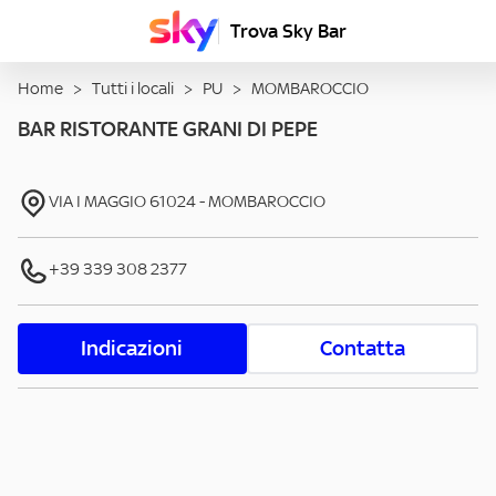
Trova Sky Bar
Home
>
Tutti i locali
>
PU
>
MOMBAROCCIO
BAR RISTORANTE GRANI DI PEPE
VIA I MAGGIO
61024
-
MOMBAROCCIO
+39 339 308 2377
Indicazioni
Contatta