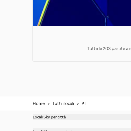
Tutte le 203 partite a 
Home
>
Tutti i locali
>
PT
Locali Sky per città
Scopri tutti i bar di Milano