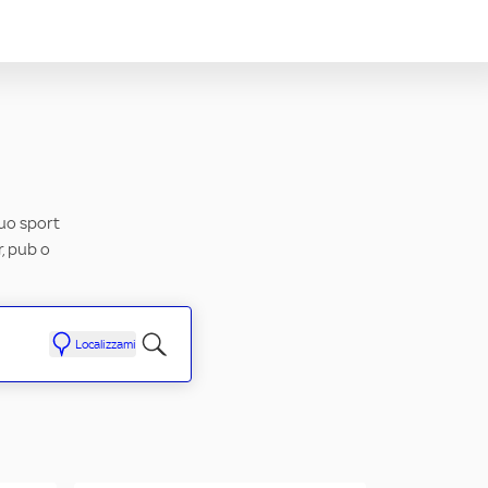
tuo sport
r, pub o
Localizzami