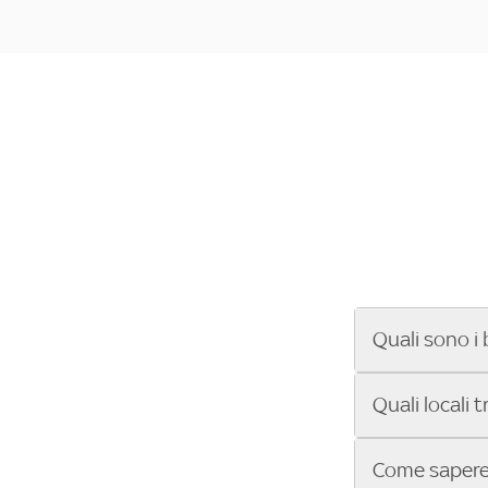
Quali sono i 
Se cerchi un ba
Quali locali 
ENILIVE, la Se
Conference Lea
Vuoi sapere qu
Come sapere 
Sky Bar ti aiut