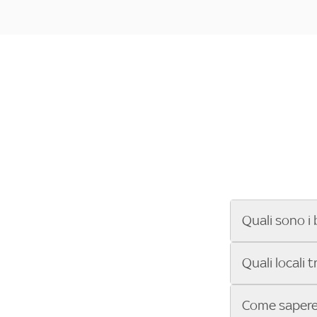
Quali sono i 
Se cerchi un ba
Quali locali 
ENILIVE, la Se
Conference Lea
Vuoi sapere qu
Come sapere 
Sky Bar ti aiut