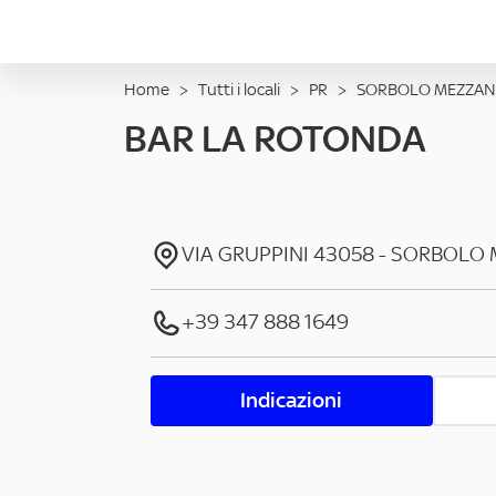
Home
>
Tutti i locali
>
PR
>
SORBOLO MEZZAN
BAR LA ROTONDA
VIA GRUPPINI
43058
-
SORBOLO 
+39 347 888 1649
Indicazioni