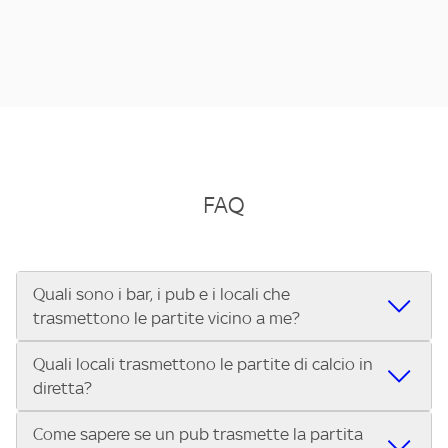
FAQ
Quali sono i bar, i pub e i locali che
trasmettono le partite vicino a me?
Quali locali trasmettono le partite di calcio in
Se cerchi un bar, pub, ristorante o locale vicino a te per
diretta?
vedere le partite di Serie A ENILIVE, la Serie C Sky Wifi, la
UEFA Champions League, la UEFA Europa League, la UEFA
Come sapere se un pub trasmette la partita
Vuoi sapere quali bar, pub o ristoranti mostrano le partite
Conference League, il Tennis, la Formula 1®, la MotoGP™ e