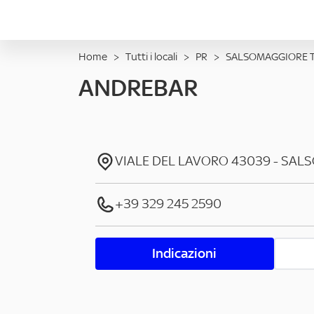
Home
>
Tutti i locali
>
PR
>
SALSOMAGGIORE 
ANDREBAR
VIALE DEL LAVORO
43039
-
SALS
+39 329 245 2590
Indicazioni