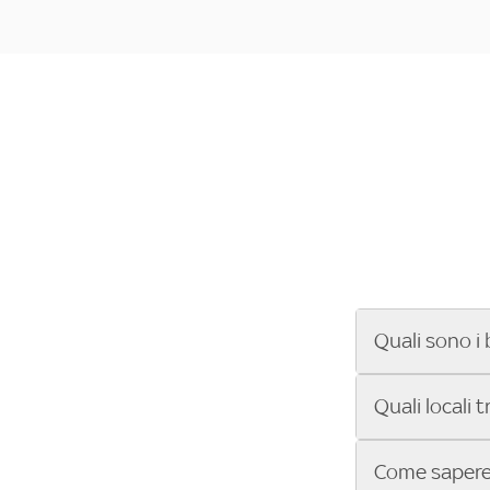
Quali sono i 
Se cerchi un ba
Quali locali 
ENILIVE, la Se
Conference Lea
Vuoi sapere qu
Come sapere 
Sky Bar ti aiut