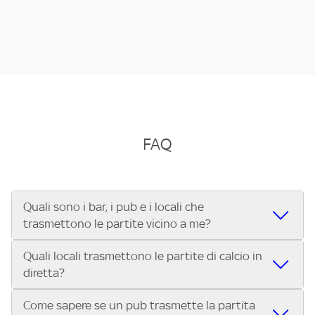
FAQ
Quali sono i bar, i pub e i locali che
trasmettono le partite vicino a me?
Quali locali trasmettono le partite di calcio in
Se cerchi un bar, pub, ristorante o locale vicino a te per
diretta?
vedere le partite di Serie A ENILIVE, la Serie C Sky Wifi, la
UEFA Champions League, la UEFA Europa League, la UEFA
Come sapere se un pub trasmette la partita
Vuoi sapere quali bar, pub o ristoranti mostrano le partite
Conference League, il Tennis, la Formula 1®, la MotoGP™ e