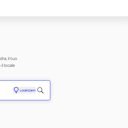
ra, il tuo
il locale
Localizzami