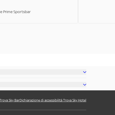
ale Prime Sportsbar
 Trova Sky Bar
Dichiarazione di accessibilità Trova Sky Hotel