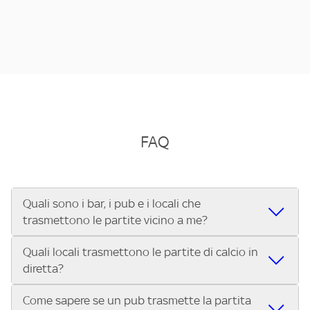
FAQ
Quali sono i bar, i pub e i locali che
trasmettono le partite vicino a me?
Quali locali trasmettono le partite di calcio in
Se cerchi un bar, pub, ristorante o locale vicino a te per
diretta?
vedere le partite di Serie A ENILIVE, la Serie C Sky Wifi, la
UEFA Champions League, la UEFA Europa League, la UEFA
Come sapere se un pub trasmette la partita
Vuoi sapere quali bar, pub o ristoranti mostrano le partite
Conference League, il Tennis, la Formula 1®, la MotoGP™ e