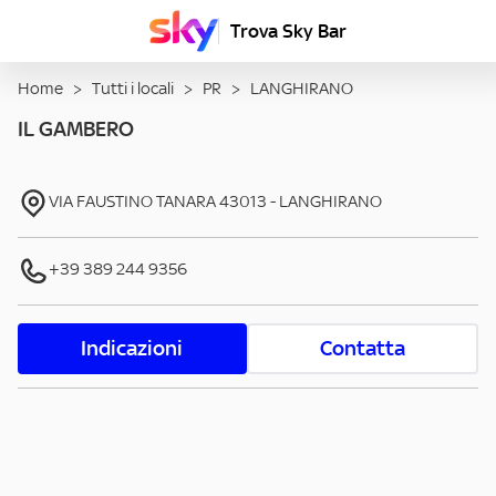
Trova Sky Bar
Home
>
Tutti i locali
>
PR
>
LANGHIRANO
IL GAMBERO
VIA FAUSTINO TANARA
43013
-
LANGHIRANO
+39 389 244 9356
Indicazioni
Contatta