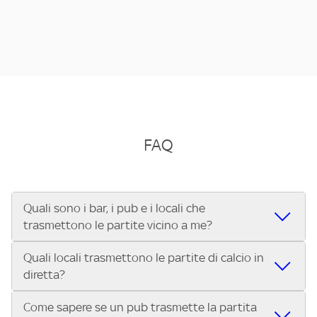
FAQ
Quali sono i bar, i pub e i locali che
trasmettono le partite vicino a me?
Quali locali trasmettono le partite di calcio in
Se cerchi un bar, pub, ristorante o locale vicino a te per
diretta?
vedere le partite di Serie A ENILIVE, la Serie C Sky Wifi, la
UEFA Champions League, la UEFA Europa League, la UEFA
Come sapere se un pub trasmette la partita
Vuoi sapere quali bar, pub o ristoranti mostrano le partite
Conference League, il Tennis, la Formula 1®, la MotoGP™ e