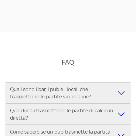
FAQ
Quali sono i bar, i pub e i locali che
trasmettono le partite vicino a me?
Quali locali trasmettono le partite di calcio in
Se cerchi un bar, pub, ristorante o locale vicino a te per
diretta?
vedere le partite di Serie A ENILIVE, la Serie C Sky Wifi, la
UEFA Champions League, la UEFA Europa League, la UEFA
Come sapere se un pub trasmette la partita
Vuoi sapere quali bar, pub o ristoranti mostrano le partite
Conference League, il Tennis, la Formula 1®, la MotoGP™ e