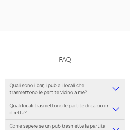
FAQ
Quali sono i bar, i pub e i locali che
trasmettono le partite vicino a me?
Quali locali trasmettono le partite di calcio in
Se cerchi un bar, pub, ristorante o locale vicino a te per
diretta?
vedere le partite di Serie A ENILIVE, la Serie C Sky Wifi, la
UEFA Champions League, la UEFA Europa League, la UEFA
Come sapere se un pub trasmette la partita
Vuoi sapere quali bar, pub o ristoranti mostrano le partite
Conference League, il Tennis, la Formula 1®, la MotoGP™ e