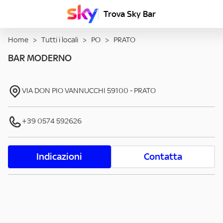
Trova Sky Bar
Home
>
Tutti i locali
>
PO
>
PRATO
BAR MODERNO
VIA DON PIO VANNUCCHI
59100
-
PRATO
+39 0574 592626
Indicazioni
Contatta