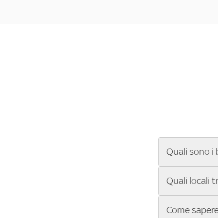
Quali sono i 
Se cerchi un ba
Quali locali 
ENILIVE, la Se
Conference Lea
Vuoi sapere qu
Come sapere 
Sky Bar ti aiut