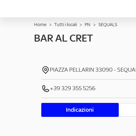
Home
>
Tutti i locali
>
PN
>
SEQUALS
BAR AL CRET
PIAZZA PELLARIN
33090
-
SEQUA
+39 329 355 5256
Indicazioni