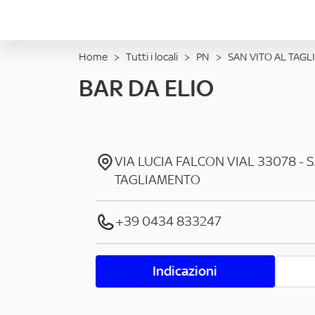
Home
>
Tutti i locali
>
PN
>
SAN VITO AL TAG
BAR DA ELIO
VIA LUCIA FALCON VIAL
33078
-
S
TAGLIAMENTO
+39 0434 833247
Indicazioni