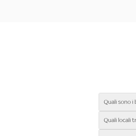
Quali sono i 
Se cerchi un ba
Quali locali 
ENILIVE, la Se
Conference Lea