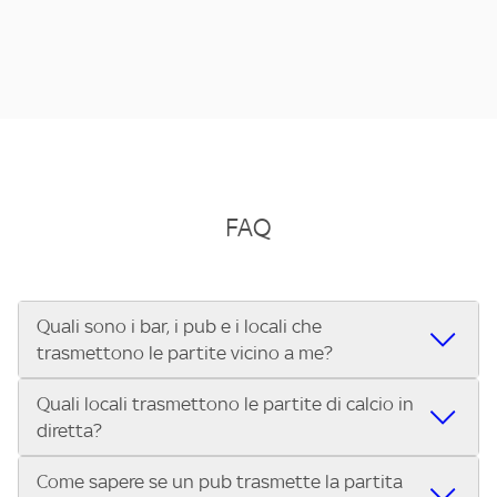
FAQ
Quali sono i bar, i pub e i locali che
trasmettono le partite vicino a me?
Quali locali trasmettono le partite di calcio in
Se cerchi un bar, pub, ristorante o locale vicino a te per
diretta?
vedere le partite di Serie A ENILIVE, la Serie C Sky Wifi, la
UEFA Champions League, la UEFA Europa League, la UEFA
Come sapere se un pub trasmette la partita
Vuoi sapere quali bar, pub o ristoranti mostrano le partite
Conference League, il Tennis, la Formula 1®, la MotoGP™ e