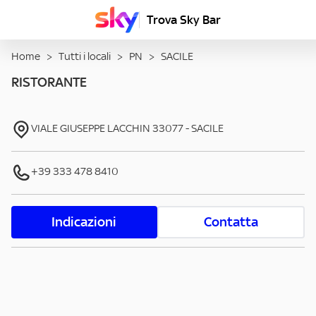
Trova Sky Bar
Home
>
Tutti i locali
>
PN
>
SACILE
RISTORANTE
VIALE GIUSEPPE LACCHIN
33077
-
SACILE
+39 333 478 8410
Indicazioni
Contatta