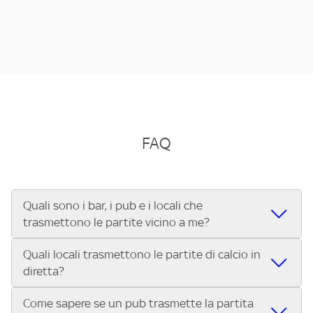
FAQ
Quali sono i bar, i pub e i locali che
trasmettono le partite vicino a me?
Quali locali trasmettono le partite di calcio in
Se cerchi un bar, pub, ristorante o locale vicino a te per
diretta?
vedere le partite di Serie A ENILIVE, la Serie C Sky Wifi, la
UEFA Champions League, la UEFA Europa League, la UEFA
Come sapere se un pub trasmette la partita
Vuoi sapere quali bar, pub o ristoranti mostrano le partite
Conference League, il Tennis, la Formula 1®, la MotoGP™ e