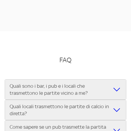
FAQ
Quali sono i bar, i pub e i locali che
trasmettono le partite vicino a me?
Quali locali trasmettono le partite di calcio in
Se cerchi un bar, pub, ristorante o locale vicino a te per
diretta?
vedere le partite di Serie A ENILIVE, la Serie C Sky Wifi, la
UEFA Champions League, la UEFA Europa League, la UEFA
Come sapere se un pub trasmette la partita
Vuoi sapere quali bar, pub o ristoranti mostrano le partite
Conference League, il Tennis, la Formula 1®, la MotoGP™ e