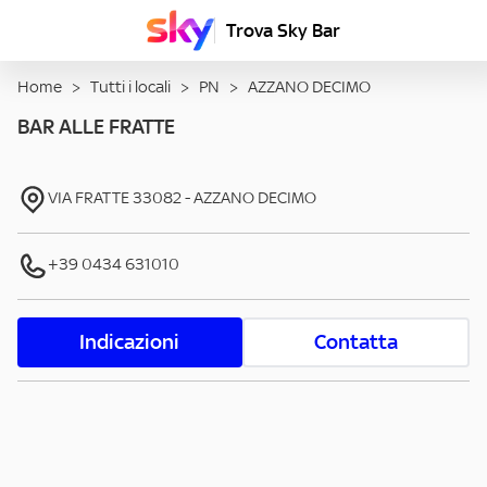
Trova Sky Bar
Home
>
Tutti i locali
>
PN
>
AZZANO DECIMO
BAR ALLE FRATTE
VIA FRATTE
33082
-
AZZANO DECIMO
+39 0434 631010
Indicazioni
Contatta