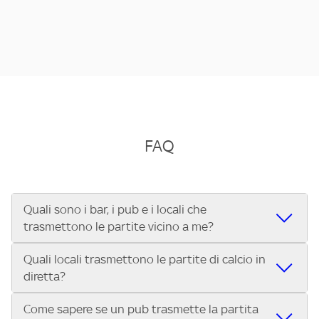
FAQ
Quali sono i bar, i pub e i locali che
trasmettono le partite vicino a me?
Quali locali trasmettono le partite di calcio in
Se cerchi un bar, pub, ristorante o locale vicino a te per
diretta?
vedere le partite di Serie A ENILIVE, la Serie C Sky Wifi, la
UEFA Champions League, la UEFA Europa League, la UEFA
Come sapere se un pub trasmette la partita
Vuoi sapere quali bar, pub o ristoranti mostrano le partite
Conference League, il Tennis, la Formula 1®, la MotoGP™ e