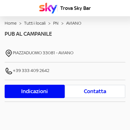
Trova Sky Bar
Home
>
Tutti i locali
>
PN
>
AVIANO
PUB AL CAMPANILE
PIAZZADUOMO
33081
-
AVIANO
+39 333 409 2642
Indicazioni
Contatta