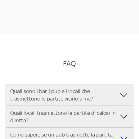
FAQ
Quali sono i bar, i pub e i locali che
trasmettono le partite vicino a me?
Quali locali trasmettono le partite di calcio in
Se cerchi un bar, pub, ristorante o locale vicino a te per
diretta?
vedere le partite di Serie A ENILIVE, la Serie C Sky Wifi, la
UEFA Champions League, la UEFA Europa League, la UEFA
Come sapere se un pub trasmette la partita
Vuoi sapere quali bar, pub o ristoranti mostrano le partite
Conference League, il Tennis, la Formula 1®, la MotoGP™ e