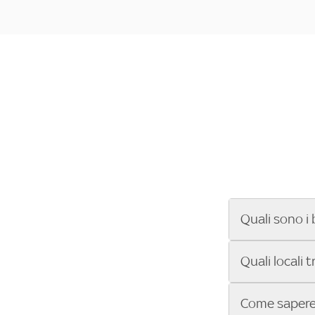
Quali sono i 
Se cerchi un ba
Quali locali 
ENILIVE, la Se
Conference Lea
Vuoi sapere qu
Come sapere 
Sky Bar ti aiut