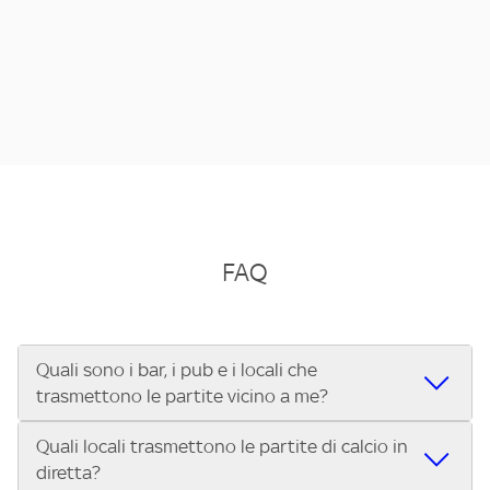
FAQ
Quali sono i bar, i pub e i locali che
trasmettono le partite vicino a me?
Quali locali trasmettono le partite di calcio in
Se cerchi un bar, pub, ristorante o locale vicino a te per
diretta?
vedere le partite di Serie A ENILIVE, la Serie C Sky Wifi, la