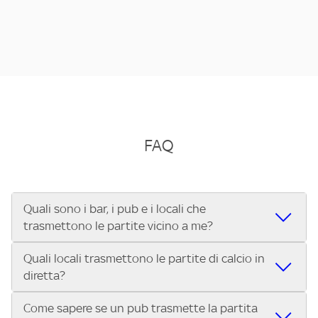
FAQ
Quali sono i bar, i pub e i locali che
trasmettono le partite vicino a me?
Quali locali trasmettono le partite di calcio in
Se cerchi un bar, pub, ristorante o locale vicino a te per
diretta?
vedere le partite di Serie A ENILIVE, la Serie C Sky Wifi, la
UEFA Champions League, la UEFA Europa League, la UEFA
Come sapere se un pub trasmette la partita
Vuoi sapere quali bar, pub o ristoranti mostrano le partite
Conference League, il Tennis, la Formula 1®, la MotoGP™ e