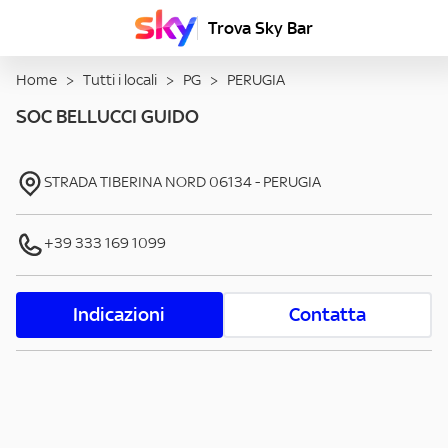
Trova Sky Bar
Home
>
Tutti i locali
>
PG
>
PERUGIA
SOC BELLUCCI GUIDO
STRADA TIBERINA NORD
06134
-
PERUGIA
+39 333 169 1099
Indicazioni
Contatta