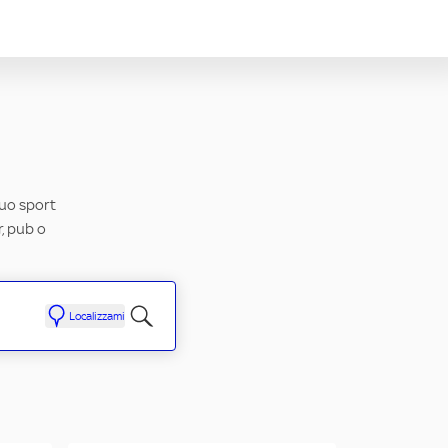
tuo sport
r, pub o
Localizzami