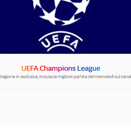
UEFA Champions League
stagione in esclusiva, inclusa la migliore partita del mercoledì sul can