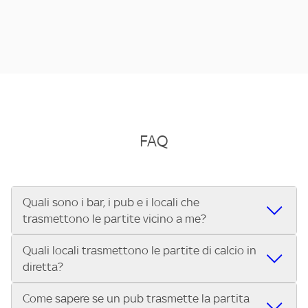
FAQ
Quali sono i bar, i pub e i locali che
trasmettono le partite vicino a me?
Quali locali trasmettono le partite di calcio in
Se cerchi un bar, pub, ristorante o locale vicino a te per
diretta?
vedere le partite di Serie A ENILIVE, la Serie C Sky Wifi, la
UEFA Champions League, la UEFA Europa League, la UEFA
Come sapere se un pub trasmette la partita
Vuoi sapere quali bar, pub o ristoranti mostrano le partite
Conference League, il Tennis, la Formula 1®, la MotoGP™ e