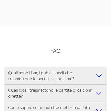
FAQ
Quali sono i bar, i pub e i locali che
trasmettono le partite vicino a me?
Quali locali trasmettono le partite di calcio in
Se cerchi un bar, pub, ristorante o locale vicino a te per
diretta?
vedere le partite di Serie A ENILIVE, la Serie C Sky Wifi, la
UEFA Champions League, la UEFA Europa League, la UEFA
Come sapere se un pub trasmette la partita
Vuoi sapere quali bar, pub o ristoranti mostrano le partite
Conference League, il Tennis, la Formula 1®, la MotoGP™ e