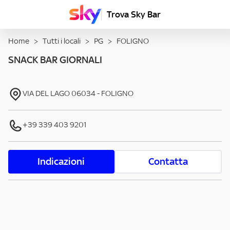
Trova Sky Bar
Home
>
Tutti i locali
>
PG
>
FOLIGNO
SNACK BAR GIORNALI
VIA DEL LAGO
06034
-
FOLIGNO
+39 339 403 9201
Indicazioni
Contatta