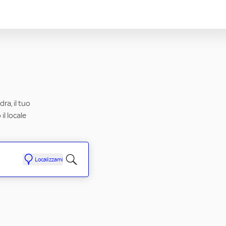
ra, il tuo
il locale
Localizzami