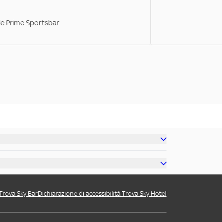
ale Prime Sportsbar
 Trova Sky Bar
Dichiarazione di accessibilità Trova Sky Hotel