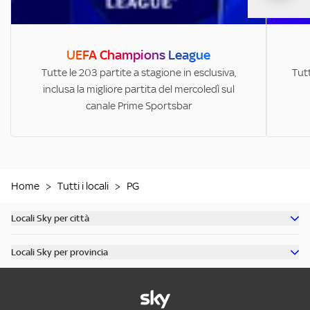
UEFA Champions League
Tutte le 203 partite a stagione in esclusiva,
Tutt
inclusa la migliore partita del mercoledì sul
canale Prime Sportsbar
Home
>
Tutti i locali
>
PG
Locali Sky per città
Scopri tutti i bar di Milano
Locali Sky per provincia
Scopri tutti i bar di Roma
Scopri tutti i bar in provincia di Milano
Scopri tutti i bar di Torino
Scopri tutti i bar in provincia di Roma
Scopri tutti i bar di Napoli